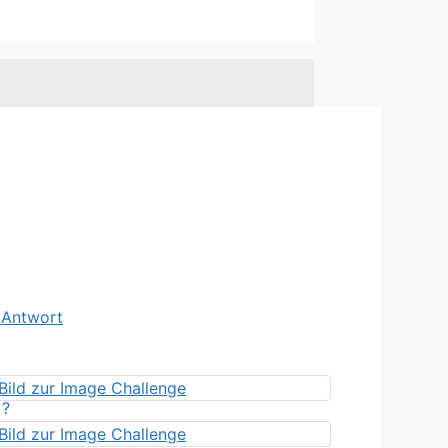
e Antwort
?