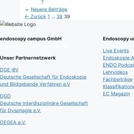
?
Neuere Beiträge
Seite
Seite
Seite
←
Zurück
1
…
38
39
endoscopy campus GmbH
Endoscopy un
info@endoscopy-campus.com
Live Events
Unser Partnernetzwerk
Endoskopie Ak
ENDO Podcas
DGE-BV
Lehrvideos
Deutsche Gesellschaft für Endoskopie
Fachbeiträge
und Bildgebende Verfahren e.V
Klassifikation
EC Magazin
DGD
Deutsche Interdisziplinäre Gesellschaft
für Dysphagie e.V.
DEGEA e.V.