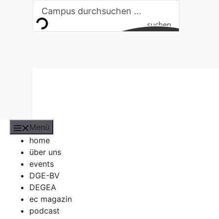
Zum
Inhalt
suchen
springen
Menü
home
über uns
events
DGE-BV
DEGEA
ec magazin
podcast