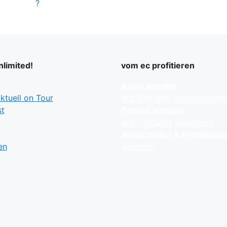
?
limited!
vom ec profitieren
Autor werden
tuell on Tour
und Beiträge veröffentliche
t
Partner werden
und Produkte platzieren
Weiterbilden & Fortbildun
en
sammeln