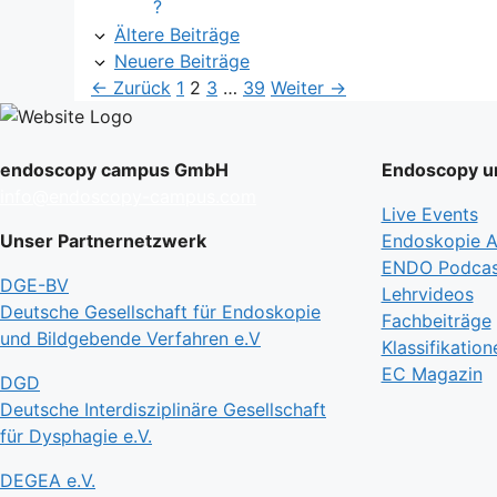
?
Ältere Beiträge
Neuere Beiträge
Seite
Seite
Seite
Seite
←
Zurück
1
2
3
…
39
Weiter
→
endoscopy campus GmbH
Endoscopy un
info@endoscopy-campus.com
Live Events
Unser Partnernetzwerk
Endoskopie Ak
ENDO Podcas
DGE-BV
Lehrvideos
Deutsche Gesellschaft für Endoskopie
Fachbeiträge
und Bildgebende Verfahren e.V
Klassifikation
EC Magazin
DGD
Deutsche Interdisziplinäre Gesellschaft
für Dysphagie e.V.
DEGEA e.V.