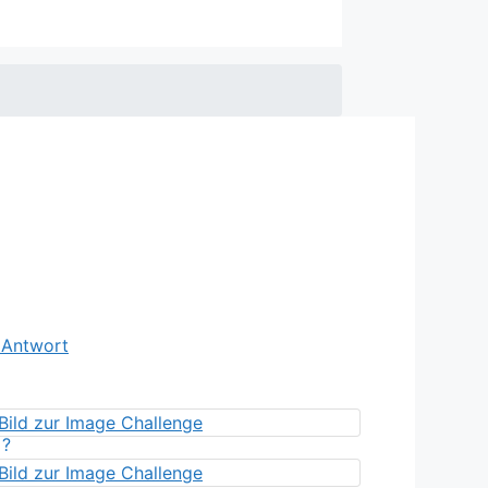
e Antwort
?