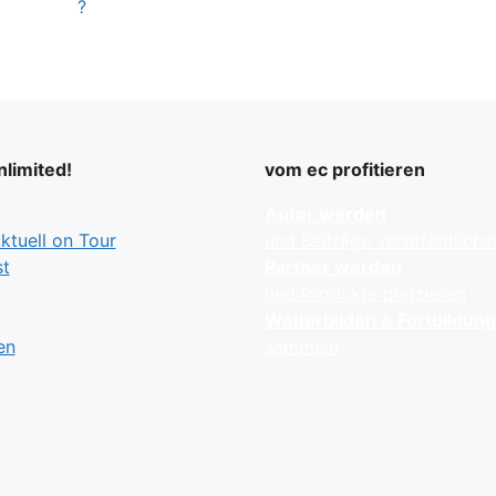
?
limited!
vom ec profitieren
Autor werden
tuell on Tour
und Beiträge veröffentliche
t
Partner werden
und Produkte platzieren
Weiterbilden & Fortbildun
en
sammeln