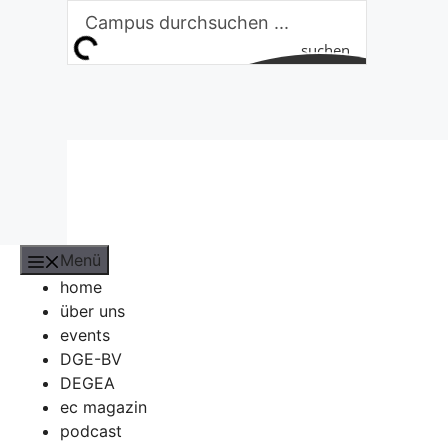
Zum
Inhalt
suchen
springen
Menü
home
über uns
events
DGE-BV
DEGEA
ec magazin
podcast