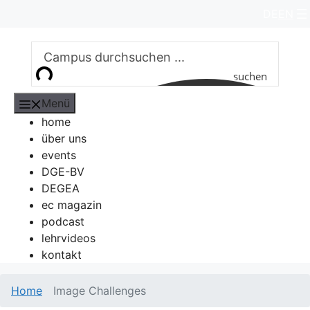
Zum
DE
EN
Inhalt
springen
suchen
Menü
home
über uns
events
DGE-BV
DEGEA
ec magazin
podcast
lehrvideos
kontakt
Home
Image Challenges