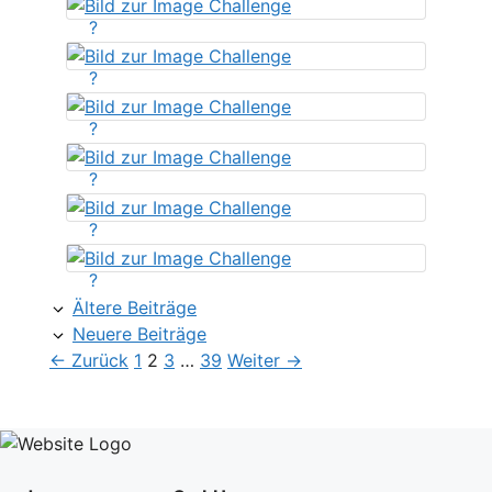
?
?
?
?
?
?
Ältere Beiträge
Neuere Beiträge
Seite
Seite
Seite
Seite
←
Zurück
1
2
3
…
39
Weiter
→