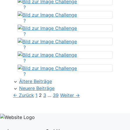
?
?
?
?
?
?
Ältere Beiträge
Neuere Beiträge
Seite
Seite
Seite
Seite
←
Zurück
1
2
3
…
39
Weiter
→