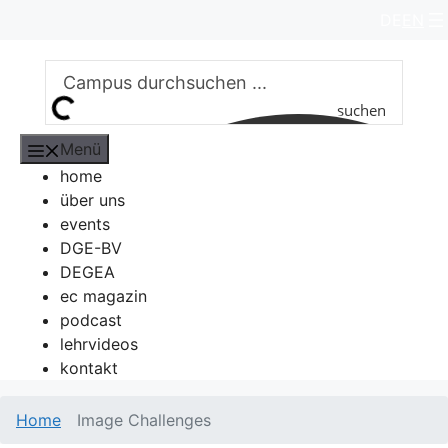
Zum
DE
EN
Inhalt
springen
suchen
Menü
home
über uns
events
DGE-BV
DEGEA
ec magazin
podcast
lehrvideos
kontakt
Home
Image Challenges