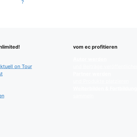
?
limited!
vom ec profitieren
Autor werden
tuell on Tour
und Beiträge veröffentliche
t
Partner werden
und Produkte platzieren
Weiterbilden & Fortbildun
en
sammeln