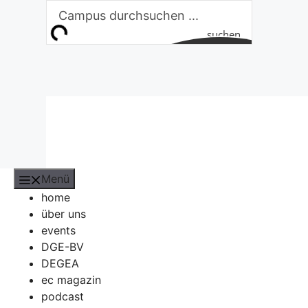
Zum
Inhalt
suchen
springen
Menü
home
über uns
events
DGE-BV
DEGEA
ec magazin
podcast