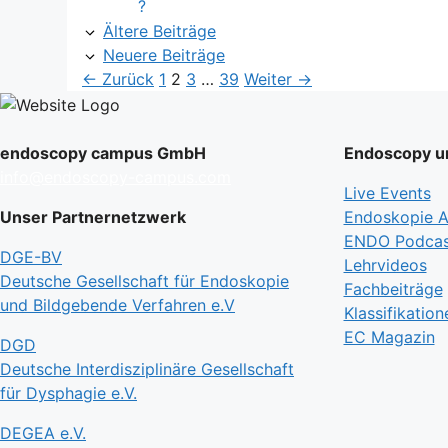
?
Ältere Beiträge
Neuere Beiträge
Seite
Seite
Seite
Seite
←
Zurück
1
2
3
…
39
Weiter
→
endoscopy campus GmbH
Endoscopy un
info@endoscopy-campus.com
Live Events
Unser Partnernetzwerk
Endoskopie Ak
ENDO Podcas
DGE-BV
Lehrvideos
Deutsche Gesellschaft für Endoskopie
Fachbeiträge
und Bildgebende Verfahren e.V
Klassifikation
EC Magazin
DGD
Deutsche Interdisziplinäre Gesellschaft
für Dysphagie e.V.
DEGEA e.V.