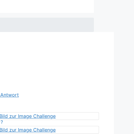
e Antwort
?