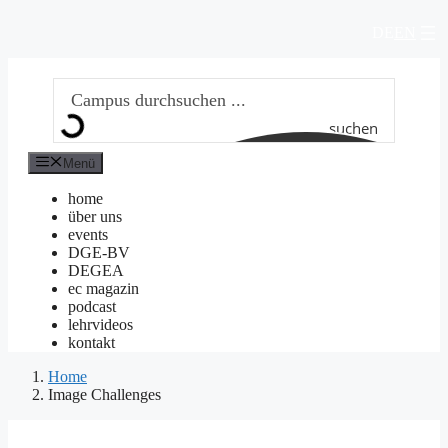
Zum
DE
EN
Inhalt
springen
suchen
Menü
home
über uns
events
DGE-BV
DEGEA
ec magazin
podcast
lehrvideos
kontakt
Home
Image Challenges