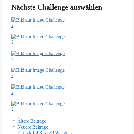
Nächste Challenge auswählen
?
?
?
?
?
?
Ältere Beiträge
Neuere Beiträge
Seite
Seite
Seite
Seite
←
Zurück
1
2
3
…
39
Weiter
→