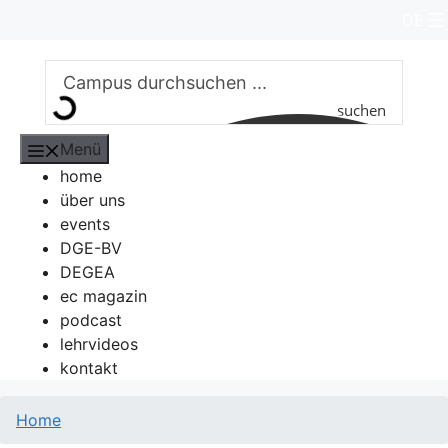
Zum
DE
Inhalt
springen
suchen
Menü
home
über uns
events
DGE-BV
DEGEA
ec magazin
podcast
lehrvideos
kontakt
Home