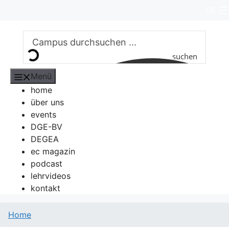
Zum
DE
Inhalt
springen
suchen
Menü
home
über uns
events
DGE-BV
DEGEA
ec magazin
podcast
lehrvideos
kontakt
Home