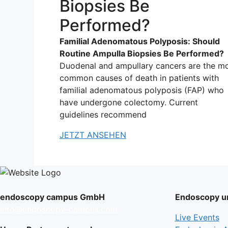
Biopsies Be
Performed?
Familial Adenomatous Polyposis: Should
Routine Ampulla Biopsies Be Performed?
Duodenal and ampullary cancers are the m
common causes of death in patients with
familial adenomatous polyposis (FAP) who
have undergone colectomy. Current
guidelines recommend
JETZT ANSEHEN
endoscopy campus GmbH
Endoscopy un
info@endoscopy-campus.com
Live Events