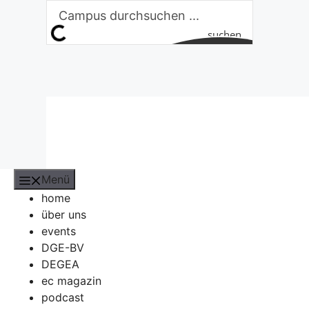
Zum
Inhalt
suchen
springen
Menü
home
über uns
events
DGE-BV
DEGEA
ec magazin
podcast