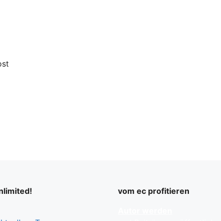
ost
limited!
vom ec profitieren
Autor werden