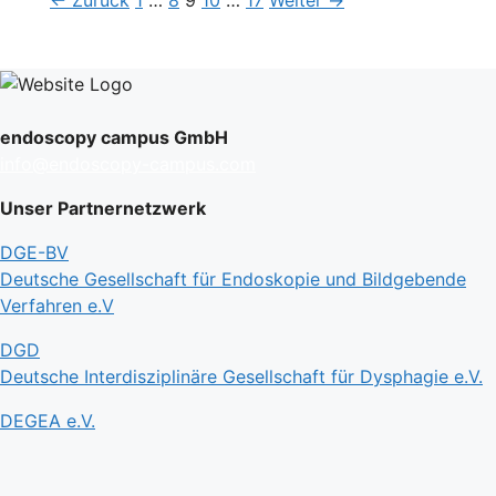
←
Zurück
1
…
8
9
10
…
17
Weiter
→
endoscopy campus GmbH
info@endoscopy-campus.com
Unser Partnernetzwerk
DGE-BV
Deutsche Gesellschaft für Endoskopie und Bildgebende
Verfahren e.V
DGD
Deutsche Interdisziplinäre Gesellschaft für Dysphagie e.V.
DEGEA e.V.