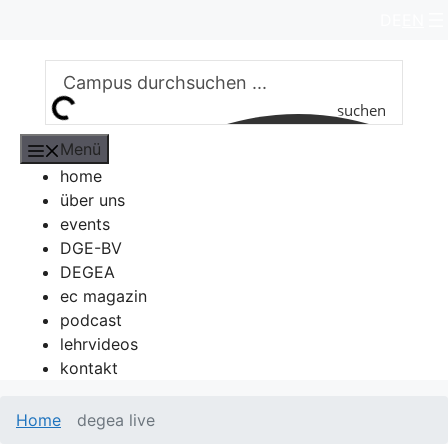
Zum
DE
EN
Inhalt
springen
suchen
Menü
home
über uns
events
DGE-BV
DEGEA
ec magazin
podcast
lehrvideos
kontakt
Home
degea live