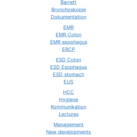
Barrett
Bronchoskopie
Dokumentation
EMR
EMR Colon
EMR esophagus
ERCP
ESD Colon
ESD Esophagus
ESD stomach
EUS
HCC
Hygiene
Kommunikation
Lectures
Management
New developments