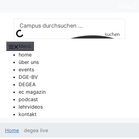
Zum
DE
EN
Inhalt
springen
suchen
Menü
home
über uns
events
DGE-BV
DEGEA
ec magazin
podcast
lehrvideos
kontakt
Home
degea live