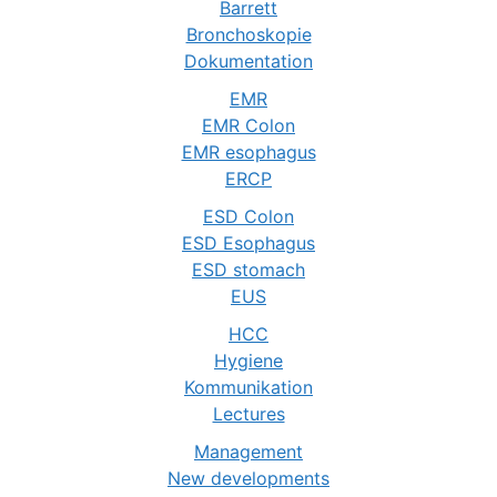
Barrett
Bronchoskopie
Dokumentation
EMR
EMR Colon
EMR esophagus
ERCP
ESD Colon
ESD Esophagus
ESD stomach
EUS
HCC
Hygiene
Kommunikation
Lectures
Management
New developments