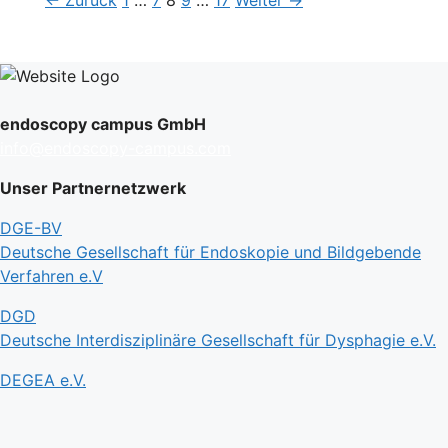
←
Zurück
1
…
7
8
9
…
17
Weiter
→
endoscopy campus GmbH
info@endoscopy-campus.com
Unser Partnernetzwerk
DGE-BV
Deutsche Gesellschaft für Endoskopie und Bildgebende
Verfahren e.V
DGD
Deutsche Interdisziplinäre Gesellschaft für Dysphagie e.V.
DEGEA e.V.