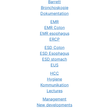
Barrett
Bronchoskopie
Dokumentation
EMR
EMR Colon
EMR esophagus
ERCP
ESD Colon
ESD Esophagus
ESD stomach
EUS
HCC
Hygiene
Kommunikation
Lectures
Management
New developments