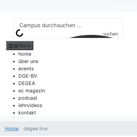
Zum
DE
EN
Inhalt
springen
suchen
Menü
home
über uns
events
DGE-BV
DEGEA
ec magazin
podcast
lehrvideos
kontakt
Home
degea live