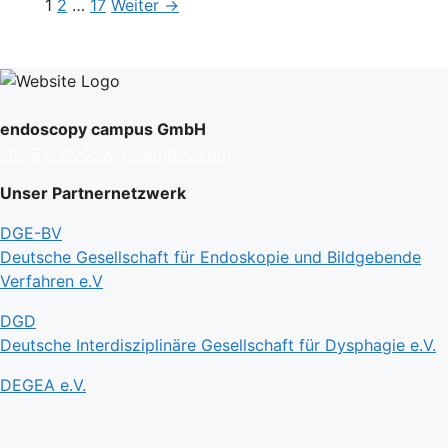
Seite
Seite
Seite
1
2
…
17
Weiter
→
endoscopy campus GmbH
info@endoscopy-campus.com
Unser Partnernetzwerk
DGE-BV
Deutsche Gesellschaft für Endoskopie und Bildgebende
Verfahren e.V
DGD
Deutsche Interdisziplinäre Gesellschaft für Dysphagie e.V.
DEGEA e.V.