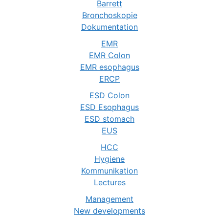
Barrett
Bronchoskopie
Dokumentation
EMR
EMR Colon
EMR esophagus
ERCP
ESD Colon
ESD Esophagus
ESD stomach
EUS
HCC
Hygiene
Kommunikation
Lectures
Management
New developments