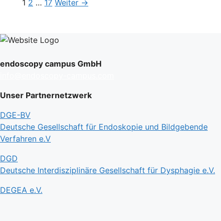
Seite
Seite
Seite
1
2
…
17
Weiter
→
endoscopy campus GmbH
info@endoscopy-campus.com
Unser Partnernetzwerk
DGE-BV
Deutsche Gesellschaft für Endoskopie und Bildgebende
Verfahren e.V
DGD
Deutsche Interdisziplinäre Gesellschaft für Dysphagie e.V.
DEGEA e.V.