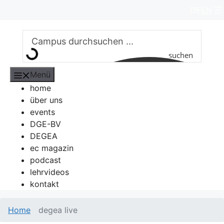
Zum
DE
EN
Inhalt
springen
suchen
Menü
home
über uns
events
DGE-BV
DEGEA
ec magazin
podcast
lehrvideos
kontakt
Home
degea live