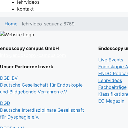
lehrvideos
kontakt
Home
lehrvideo-sequenz 8769
endoscopy campus GmbH
Endoscopy un
info@endoscopy-campus.com
Live Events
Unser Partnernetzwerk
Endoskopie Ak
ENDO Podcas
DGE-BV
Lehrvideos
Deutsche Gesellschaft für Endoskopie
Fachbeiträge
und Bildgebende Verfahren e.V
Klassifikation
EC Magazin
DGD
Deutsche Interdisziplinäre Gesellschaft
für Dysphagie e.V.