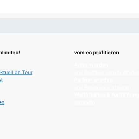
limited!
vom ec profitieren
Autor werden
tuell on Tour
und Beiträge veröffentliche
t
Partner werden
und Produkte platzieren
Weiterbilden & Fortbildun
en
sammeln