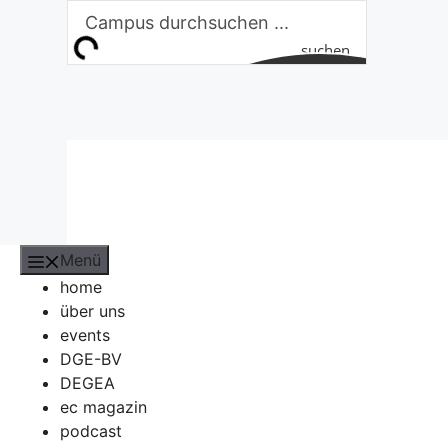
Zum
Inhalt
suchen
springen
Menü
home
über uns
events
DGE-BV
DEGEA
ec magazin
podcast