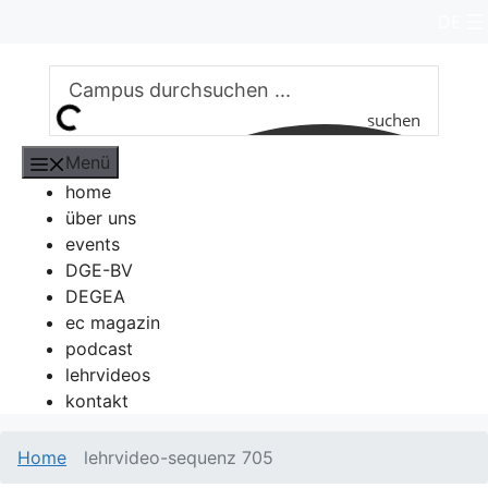
Zum
DE
Inhalt
springen
suchen
Menü
home
über uns
events
DGE-BV
DEGEA
ec magazin
podcast
lehrvideos
kontakt
Home
lehrvideo-sequenz 705