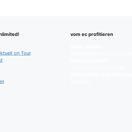
limited!
vom ec profitieren
Autor werden
tuell on Tour
und Beiträge veröffentliche
t
Partner werden
und Produkte platzieren
Weiterbilden & Fortbildun
en
sammeln