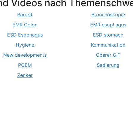
nd Videos nach Themenschw
Barrett
Bronchoskopie
EMR Colon
EMR esophagus
ESD Esophagus
ESD stomach
Hygiene
Kommunikation
New developments
Oberer GIT
POEM
Sedierung
Zenker