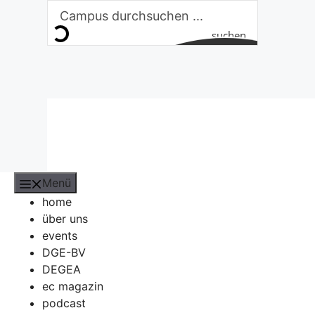
Zum
Inhalt
suchen
springen
Menü
home
über uns
events
DGE-BV
DEGEA
ec magazin
podcast