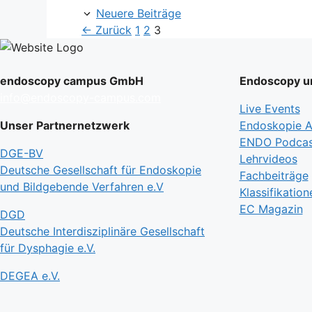
Neuere Beiträge
Seite
Seite
Seite
←
Zurück
1
2
3
endoscopy campus GmbH
Endoscopy un
info@endoscopy-campus.com
Live Events
Unser Partnernetzwerk
Endoskopie Ak
ENDO Podcas
DGE-BV
Lehrvideos
Deutsche Gesellschaft für Endoskopie
Fachbeiträge
und Bildgebende Verfahren e.V
Klassifikation
EC Magazin
DGD
Deutsche Interdisziplinäre Gesellschaft
für Dysphagie e.V.
DEGEA e.V.