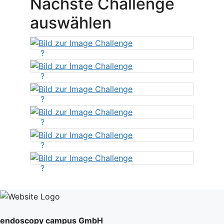
Nächste Challenge
auswählen
?
?
?
?
?
?
endoscopy campus GmbH