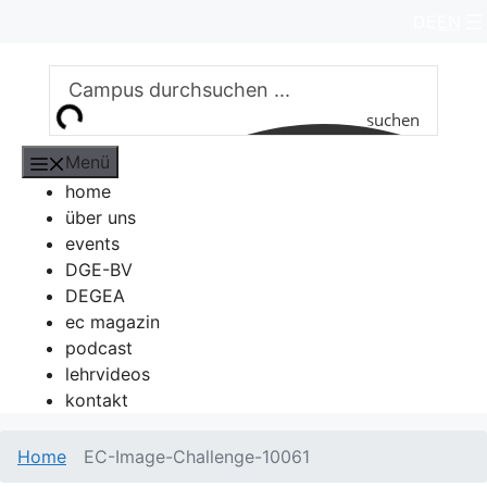
Zum
DE
EN
Inhalt
springen
suchen
Menü
home
über uns
events
DGE-BV
DEGEA
ec magazin
podcast
lehrvideos
kontakt
Home
EC-Image-Challenge-10061