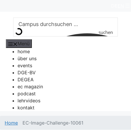
Zum
DE
EN
Inhalt
springen
suchen
Menü
home
über uns
events
DGE-BV
DEGEA
ec magazin
podcast
lehrvideos
kontakt
Home
EC-Image-Challenge-10061