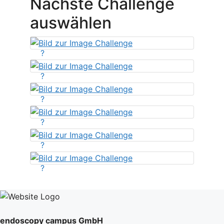
Nächste Challenge
auswählen
?
?
?
?
?
?
endoscopy campus GmbH