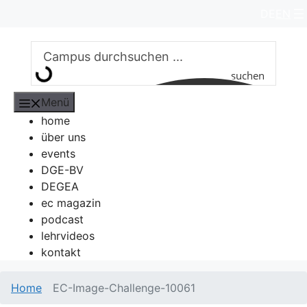
Zum
DE
EN
Inhalt
springen
suchen
Menü
home
über uns
events
DGE-BV
DEGEA
ec magazin
podcast
lehrvideos
kontakt
Home
EC-Image-Challenge-10061