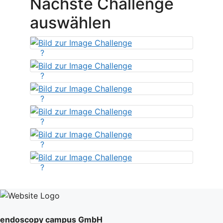
Nächste Challenge
auswählen
?
?
?
?
?
?
endoscopy campus GmbH