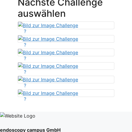
Nächste Challenge
auswählen
?
?
?
?
?
?
endoscopy campus GmbH