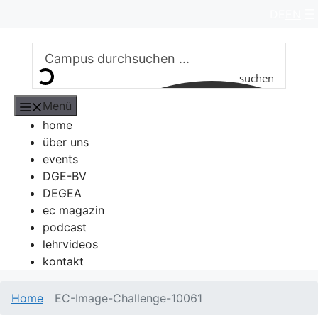
Zum
DE
EN
Inhalt
springen
suchen
Menü
home
über uns
events
DGE-BV
DEGEA
ec magazin
podcast
lehrvideos
kontakt
Home
EC-Image-Challenge-10061