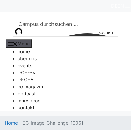
Zum
DE
EN
Inhalt
springen
suchen
Menü
home
über uns
events
DGE-BV
DEGEA
ec magazin
podcast
lehrvideos
kontakt
Home
EC-Image-Challenge-10061