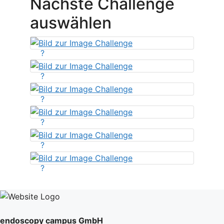
Nächste Challenge
auswählen
?
?
?
?
?
?
endoscopy campus GmbH